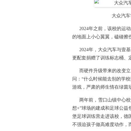
大众汽车
2024年之前，该校的
的地面上小心翼翼，磕碰擦
2024年，大众汽车与
更配套捐赠了训练标志桶、
而硬件升级带来的改变立
问：“什么时候能去别的学校
游戏，严肃的师生情在绿茵
两年前，雪口山镇中心校
想+”球场的建成和足球公益
堡足球训练营走进该校，德
不强迫孩子做高难度动作，