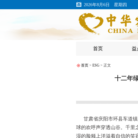
2026年8月6日 星期四
首页
益
首页
>
ESG
> 正文
十二年
甘肃省庆阳市环县车道镇
球的欢呼声穿透山谷。千里
湿的脸颊上洋溢着自信的笑