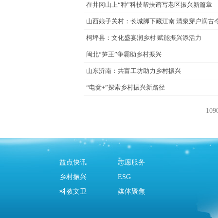
在井冈山上“种”科技帮扶谱写老区振兴新篇章
山西娘子关村：长城脚下藏江南 清泉穿户润古
柯坪县：文化盛宴润乡村 赋能振兴添活力
闽北“笋王”争霸助乡村振兴
山东沂南：共富工坊助力乡村振兴
“电竞+”探索乡村振兴新路径
10
益点快讯
志愿服务
乡村振兴
ESG
科教文卫
媒体聚焦