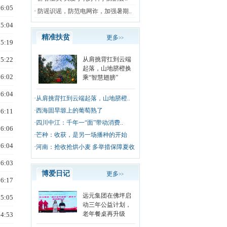
16:05
·
防谣识谣，防范电网诈，加强暑期..
15:04
精准扶贫
更多
>>
15:19
15:22
从肩挑背扛到云端
起落，山地脐橙换
16:02
乘“智慧翅膀”
16:04
·
从肩挑背扛到云端起落，山地脐橙..
·
西海固旱塬上的葡萄熟了
16:11
·
四川中江：千年一“面”带动消费..
16:06
·
芒种：收获，是另一场播种的开始
16:04
·
河南：抢收抢烘小麦 多举措保障夏收
16:03
博爱日记
更多
>>
16:17
远元集团在佛坪启
15:05
动三年公益计划，
老年餐桌再升级
14:53