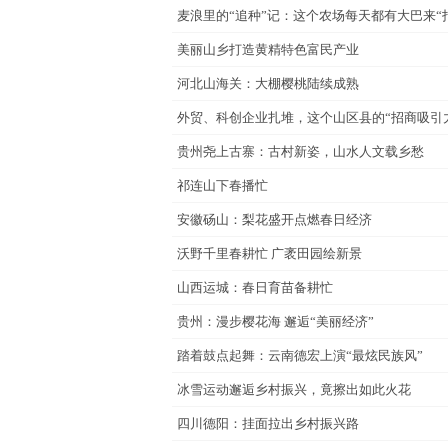
麦浪里的“追种”记：这个农场每天都有大巴来“
美丽山乡打造黄精特色富民产业
河北山海关：大棚樱桃陆续成熟
外贸、科创企业扎堆，这个山区县的“招商吸引
贵州尧上古寨：古村新姿，山水人文载乡愁
祁连山下春播忙
安徽砀山：梨花盛开点燃春日经济
沃野千里春耕忙 广袤田园绘新景
山西运城：春日育苗备耕忙
贵州：漫步樱花海 邂逅“美丽经济”
踏着鼓点起舞：云南德宏上演“最炫民族风”
冰雪运动邂逅乡村振兴，竟擦出如此火花
四川德阳：挂面拉出乡村振兴路