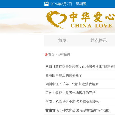
2026年8月7日 星期五
首页
益点快讯
首页
>
乡村振兴
从肩挑背扛到云端起落，山地脐橙换乘“智慧翅
西海固旱塬上的葡萄熟了
四川中江：千年一“面”带动消费焕新
芒种：收获，是另一场播种的开始
河南：抢收抢烘小麦 多举措保障夏收
甘肃古浪：科技育苗 激活乡村振兴“芯”动能