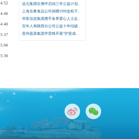
14:52
·
远元集团在佛坪启动三年公益计划..
·
上海岳肴食品公司捐赠1000盒粽子..
14:46
·
华富信息集团携手各界爱心人士赴..
14:40
·
百年人寿陕西分公司公益十年结硕..
·
贵州蔬菜集团学雷锋开展“护苗成..
15:37
15:06
15:36