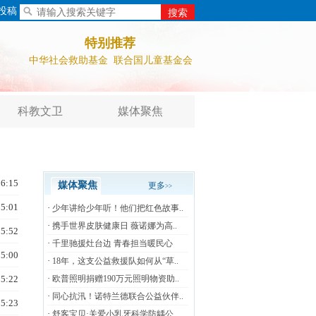
投稿
中国公益周刊
CCTV公益之声
特别推荐
中华社会救助基金
联合国儿童基金会
会
世界自然基金
中国扶贫基金会
科教文卫
媒体聚焦
公益参考消息
中国公益新闻网
中国公益周刊
CCTV公益之声
16:15
媒体聚焦
更多
>>
15:01
·
少年讲给少年听！他们把红色故事..
中华社会救助基金
联合国儿童基金会
·
携手世界皮肤健康日 薇诺娜为高..
15:52
会
·
千里驰援灶台边 青春担当暖民心
15:00
·
18年，这支公益救援队如何从“草..
·
15:22
欧普照明捐赠190万元照明物资助..
·
同心抗汛！诺特兰德联合公益伙伴..
15:23
·
舒客宝贝·关爱小乳牙科学防龋公..