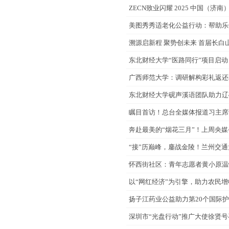
ZECN致业闪耀 2025 中国（济
美图秀秀适老化公益行动：帮助乐
溯源启新程 聚势创未来 首届长
东北财经大学“医路同行”项目启动
广西师范大学：调研解构彩礼返还
东北财经大学砚声溪语团队助力辽
瞩目首访！总台全媒体报道习主席
奔赴最美的“烟花三月”！上周央
“接”历巅峰，鏖战金陵！兰州交通
怀西街社区：青年志愿者黄小原温
以“网红经济”为引擎，助力农民增
扬子江药业公益助力第20个国际护
深圳市“光盘行动”推广大使徐贤